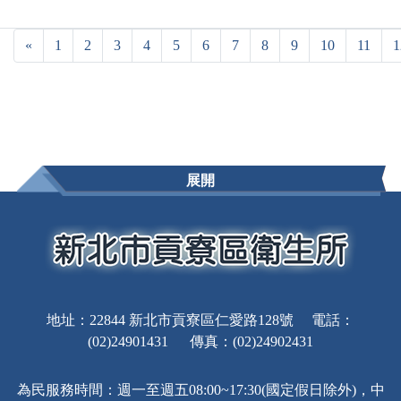
«
1
2
3
4
5
6
7
8
9
10
11
1
展開
地址：22844 新北市貢寮區仁愛路128號 電話：
(02)24901431 傳真：(02)24902431
為民服務時間：週一至週五08:00~17:30(國定假日除外)，中