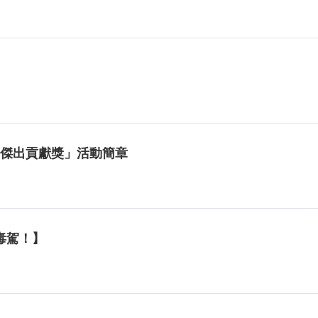
育傑出貢獻獎」活動簡章
毒駕！】