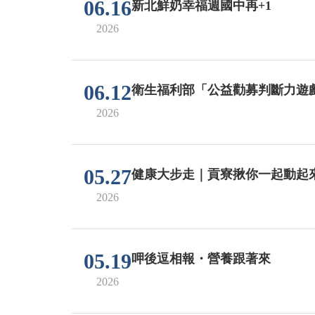
06.16
新北鮮奶幸福週國中再+1
2026
06.12
衛生福利部「公益勸募判斷力遊
2026
05.27
健康大步走｜貢寮揪你一起動起
2026
05.19
呷後逗相報・營養跟著來
2026